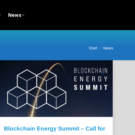
News
News
Sie befinden sich
Start
News
hier:
Blockchain Energy Summit – Call for