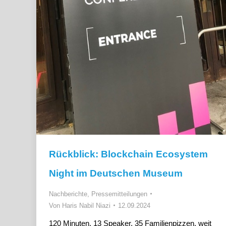
Rückblick: Blockchain Ecosystem
Night im Deutschen Museum
Nachberichte
,
Pressemitteilungen
Von
Haris Nabil Niazi
12.09.2024
120 Minuten, 13 Speaker, 35 Familienpizzen, weit