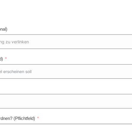
nal)
d)
nen? (Pflichtfeld)