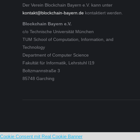
Der Verein Blockchain Bayern e.V. kann unter
kontakt@blockchain-bayern.de
kontaktiert werden.
Blockchain Bayern e.V.
c/o Technische Universität München
TUM School of Computation, Information, and
Technology
Department of Computer Science
Fakultät für Informatik, Lehrstuhl I19
Boltzmannstraße 3
85748 Garching
Cookie Consent mit Real Cookie Banner