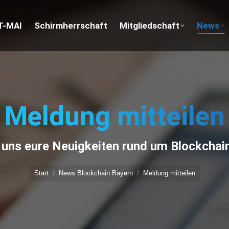
 uns
T-MAI
NFT-MAI
Schirmherrschaft
Schirmherrschaft
Mitgliedschaft
Mitgliedschaft
News
Meldung mitteilen
Sie befinden sich hier:
t uns eure Neuigkeiten rund um Blockchain
Start
News Blockchain Bayern
Meldung mitteilen