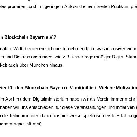
les prominent und mit geringem Aufwand einem breiten Publikum präs
en Blockchain Bayern e.V.?
„realen“ Welt, bei denen sich die Teilnehmenden etwas intensiver einb
ngen und Diskussionsrunden, wie z.B. unser regelmäßiger Digital-Sta
mkeit auch über München hinaus.
er für den Blockchain Bayern e.V. mitinitiiert. Welche Motivatio
 im April mit dem Digitalministerium haben wir als Verein immer meh
aben wir uns entschieden, für diese Veranstaltungen und Initiativen
n die Teilnehmenden dabei beispielsweise spielerisch erste Erfahrun
uchermagnet-nft-mai)