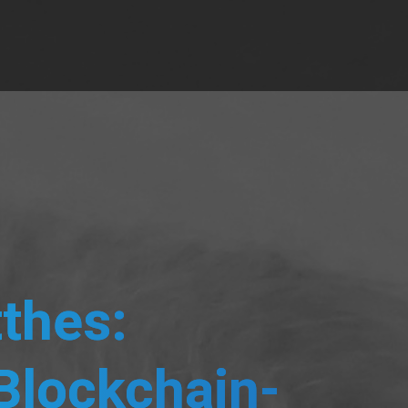
News
tthes:
 Blockchain-