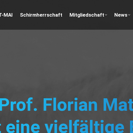
 uns
T-MAI
NFT-MAI
Schirmherrschaft
Schirmherrschaft
Mitgliedschaft
Mitgliedschaft
News
Prof. Florian Ma
eine vielfältige