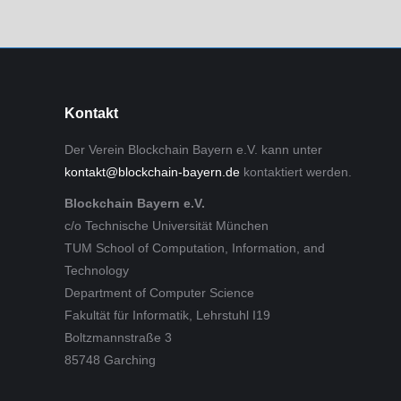
Kontakt
Der Verein Blockchain Bayern e.V. kann unter
kontakt@blockchain-bayern.de
kontaktiert werden.
Blockchain Bayern e.V.
c/o Technische Universität München
TUM School of Computation, Information, and
Technology
Department of Computer Science
Fakultät für Informatik, Lehrstuhl I19
Boltzmannstraße 3
85748 Garching